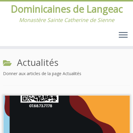
Dominicaines de Langeac
Monastère Sainte Catherine de Sienne
Passer
au
Actualités
contenu
Donner aux articles de la page Actualités